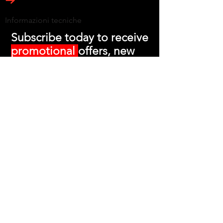
Informazioni tecniche
Subscribe today to receive
promotional
offers, new
release info and more!
Technical reference
Informazioni tecniche
Accetto l'informativa sulla privacy.
Vedi informativa sulla privacy
Iscriviti ora
ProtonX Srl - P.IVA -
02725480186