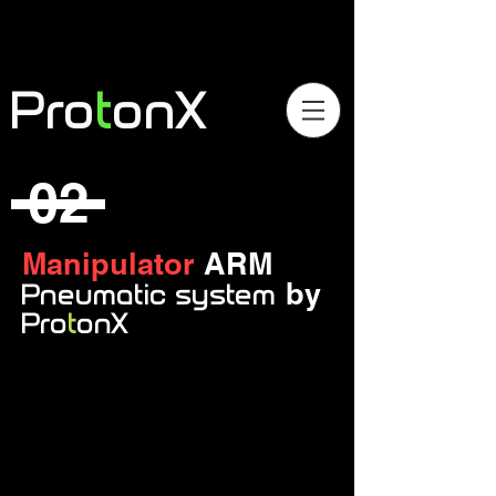
Pro
t
onX
02
Manipulator
ARM
by
Pneumatic system
Pro
t
onX